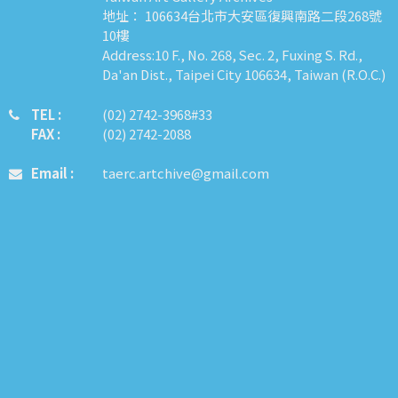
地址： 106634台北市大安區復興南路二段268號
10樓
Address:10 F., No. 268, Sec. 2, Fuxing S. Rd.,
Da'an Dist., Taipei City 106634, Taiwan (R.O.C.)
TEL :
​​​​(02) 2742-3968#33
FAX :
(02) 2742-2088
Email :
taerc.artchive@gmail.com