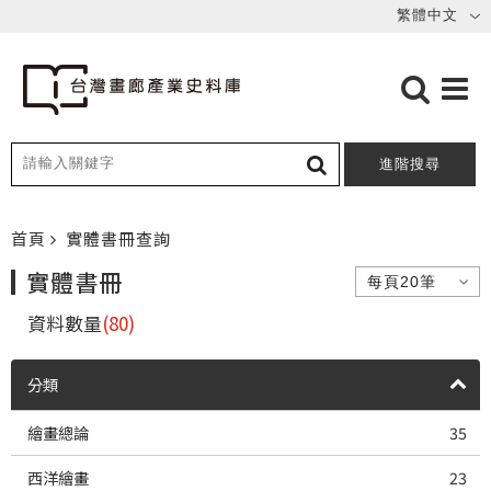
進階搜尋
首頁
實體書冊查詢
實體書冊
資料數量
(80)
分類
繪畫總論
35
西洋繪畫
23