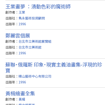
王業畫夢 ：湧動色彩的魔術師
創作者：
王業
出版社：
雋永藝術投資顧問
出版年：
1996
鄭麗雲個展
創作者：
台北市立美術館展覽組
出版社：
台北市立美術館
出版年：
1996
蘇聯˙俄羅斯 印象˙現實主義油畫集-浮現的珍
寶
出版社：
晴山藝術中心有限公司
出版年：
1996
黃楫繪畫全集
創作者：
黃楫
出版社：
愛力根藝術