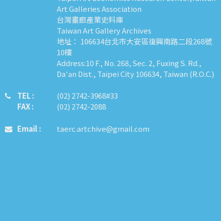
Art Galleries Association
台灣畫廊產業史料庫
Taiwan Art Gallery Archives
地址： 106634台北市大安區復興南路二段268號
10樓
Address:10 F., No. 268, Sec. 2, Fuxing S. Rd.,
Da'an Dist., Taipei City 106634, Taiwan (R.O.C.)
TEL :
​​​​(02) 2742-3968#33
FAX :
(02) 2742-2088
Email :
taerc.artchive@gmail.com