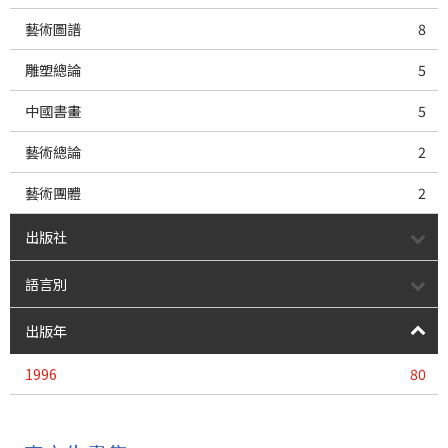
藝術圖譜
8
雕塑總論
5
中國書畫
5
藝術總論
2
藝術團體
2
出版社
語言別
出版年
1996
80