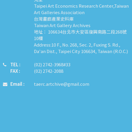
Taipei Art Economics Research Center,Taiwan
Art Galleries Association
台灣畫廊產業史料庫
Taiwan Art Gallery Archives
地址： 106634台北市大安區復興南路二段268號
10樓
Address:10 F., No. 268, Sec. 2, Fuxing S. Rd.,
Da'an Dist., Taipei City 106634, Taiwan (R.O.C.)
TEL :
​​​​(02) 2742-3968#33
FAX :
(02) 2742-2088
Email :
taerc.artchive@gmail.com