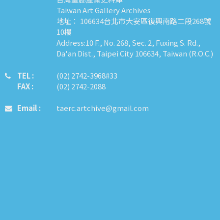
Taiwan Art Gallery Archives
地址： 106634台北市大安區復興南路二段268號
10樓
Address:10 F., No. 268, Sec. 2, Fuxing S. Rd.,
Da'an Dist., Taipei City 106634, Taiwan (R.O.C.)
TEL :
​​​​(02) 2742-3968#33
FAX :
(02) 2742-2088
Email :
taerc.artchive@gmail.com