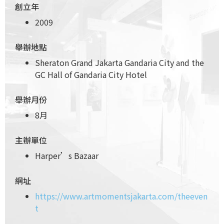
創立年
2009
舉辦地點
Sheraton Grand Jakarta Gandaria City and the
GC Hall of Gandaria City Hotel
舉辦月份
8月
主辦單位
Harper’s Bazaar
網址
https://www.artmomentsjakarta.com/theeven
t