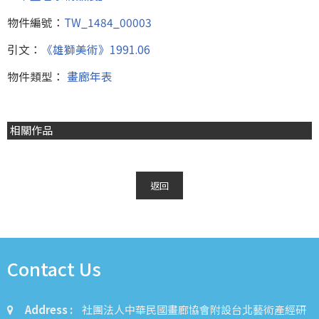
物件編號：
TW_1484_00003
引文：
《雄獅美術》1991.06
物件類型：
畫廊年表
相關作品
返回
Contact Us
Address :
社團法人中華民國畫廊協會附設台北藝術產經研