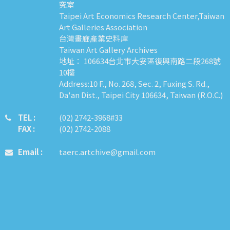
究室
Taipei Art Economics Research Center,Taiwan
Art Galleries Association
台灣畫廊產業史料庫
Taiwan Art Gallery Archives
地址： 106634台北市大安區復興南路二段268號
10樓
Address:10 F., No. 268, Sec. 2, Fuxing S. Rd.,
Da'an Dist., Taipei City 106634, Taiwan (R.O.C.)
TEL :
​​​​(02) 2742-3968#33
FAX :
(02) 2742-2088
Email :
taerc.artchive@gmail.com