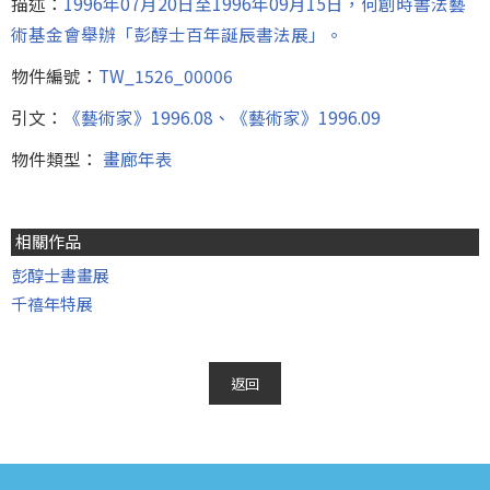
描述：
1996年07月20日至1996年09月15日，何創時書法藝
術基金會舉辦「彭醇士百年誕辰書法展」。
物件編號：
TW_1526_00006
引文：
《藝術家》1996.08、《藝術家》1996.09
物件類型：
畫廊年表
相關作品
彭醇士書畫展
千禧年特展
返回