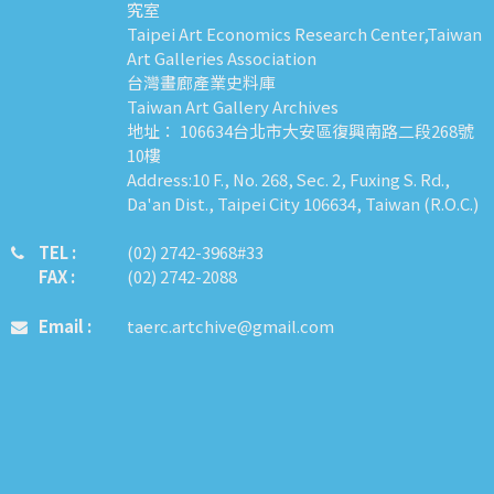
究室
Taipei Art Economics Research Center,Taiwan
Art Galleries Association
台灣畫廊產業史料庫
Taiwan Art Gallery Archives
地址： 106634台北市大安區復興南路二段268號
10樓
Address:10 F., No. 268, Sec. 2, Fuxing S. Rd.,
Da'an Dist., Taipei City 106634, Taiwan (R.O.C.)
TEL :
​​​​(02) 2742-3968#33
FAX :
(02) 2742-2088
Email :
taerc.artchive@gmail.com