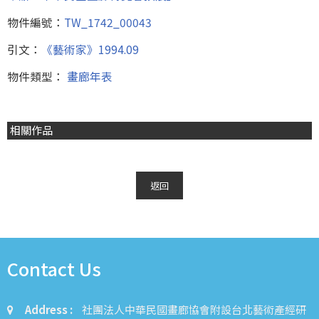
物件編號：
TW_1742_00043
引文：
《藝術家》1994.09
物件類型：
畫廊年表
相關作品
返回
Contact Us
Address :
社團法人中華民國畫廊協會附設台北藝術產經研