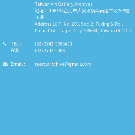
Taiwan Art Gallery Archives
地址： 106634台北市大安區復興南路二段268號
10樓
Address:10 F., No. 268, Sec. 2, Fuxing S. Rd.,
Da'an Dist., Taipei City 106634, Taiwan (R.O.C.)
TEL :
​​​​(02) 2742-3968#33
FAX :
(02) 2742-2088
Email :
taerc.artchive@gmail.com