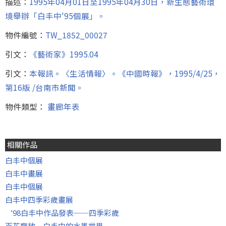
描述：
1995年04月01日至1995年04月30日，新生態藝術環
境舉辦「白丰中'95個展」。
物件編號：
TW_1852_00027
引文：
《藝術家》1995.04
引文：
本報訊。〈生活情報〉。《中國時報》，1995/4/25，
第16版 /台南市新聞。
物件類型：
畫廊年表
相關作品
白丰中個展
白丰中畫展
白丰中個展
白丰中四季彩歲畫展
‘98白丰中作品發表──四季彩歲
百花齊放－白丰中的水墨世界