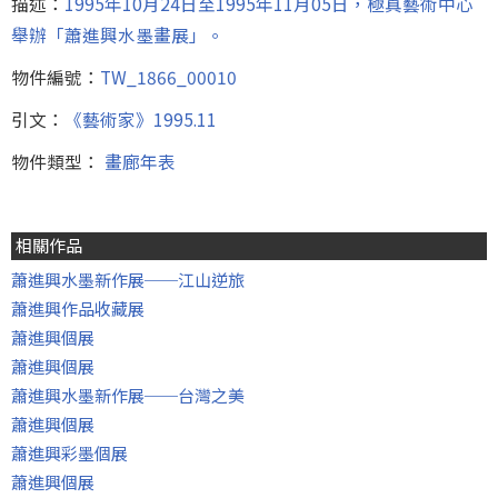
描述：
1995年10月24日至1995年11月05日，極真藝術中心
舉辦「蕭進興水墨畫展」。
物件編號：
TW_1866_00010
引文：
《藝術家》1995.11
物件類型：
畫廊年表
相關作品
蕭進興水墨新作展──江山逆旅
蕭進興作品收藏展
蕭進興個展
蕭進興個展
蕭進興水墨新作展──台灣之美
蕭進興個展
蕭進興彩墨個展
蕭進興個展