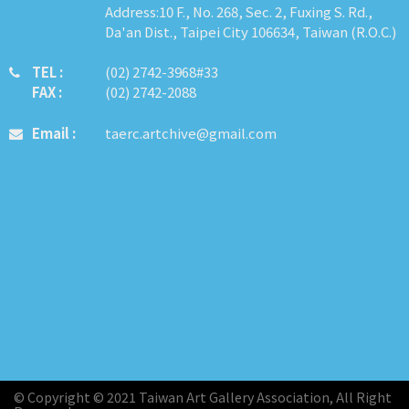
Address:10 F., No. 268, Sec. 2, Fuxing S. Rd.,
Da'an Dist., Taipei City 106634, Taiwan (R.O.C.)
TEL :
​​​​(02) 2742-3968#33
FAX :
(02) 2742-2088
Email :
taerc.artchive@gmail.com
© Copyright © 2021 Taiwan Art Gallery Association, All Right