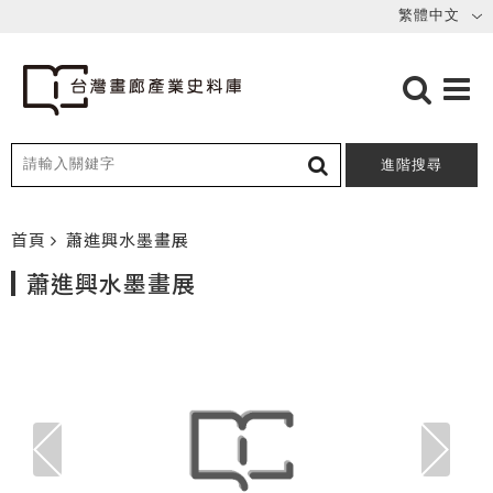
進階搜尋
首頁
蕭進興水墨畫展
蕭進興水墨畫展