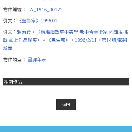
物件編號：
TW_1916_00122
引文：
《藝術家》1996.02
引文：
賴素鈴。〈精雕細塑掌中美學 老中青藝術家 向難度挑
戰 掌上作品聯展〉。《民生報》，1996/2/11，第14版/藝術
新聞。
物件類型：
畫廊年表
相關作品
返回