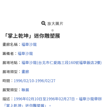
放大圖片
「掌上乾坤」迷你雕塑展
畫廊名稱：
福華沙龍
籌備者：
福華沙龍
展場地點：
福華沙龍(台北市仁愛路三段160號福華飯店2樓)
展場類型：
畫廊
時間：
1996/02/10-1996/02/27
展覽類型：
聯展
描述：
1996年02月10日至1996年02月27日，福華沙龍舉辦
「掌上乾坤」迷你雕塑展」。