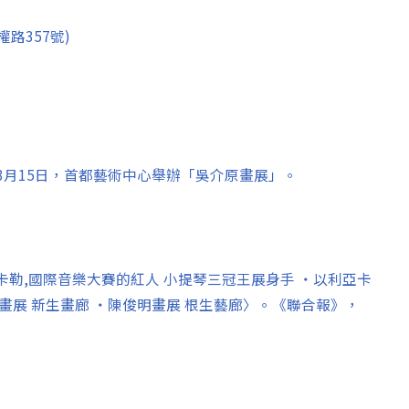
路357號)
2年03月15日，首都藝術中心舉辦「吳介原畫展」。
卡勒,國際音樂大賽的紅人 小提琴三冠王展身手 ‧以利亞卡
畫展 新生畫廊 ‧陳俊明畫展 根生藝廊〉。《聯合報》，