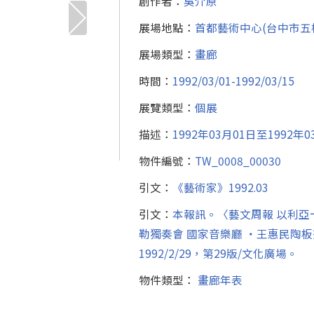
創作者：
吳介原
展場地點：
首都藝術中心(台中市五權
展場類型：
畫廊
時間：
1992/03/01-1992/03/15
展覽類型：
個展
描述：
1992年03月01日至199
物件編號：
TW_0008_00030
引文：
《藝術家》1992.03
引文：
本報訊。〈藝文周報 以利亞
勒獨奏會 國家音樂廳 ‧王惠民陶板
1992/2/29，第29版/文化廣場。
物件類型：
畫廊年表