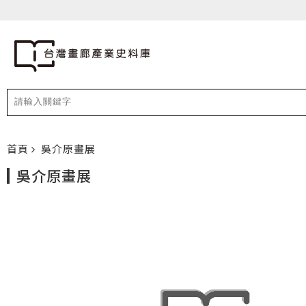
首頁
吳介原畫展
吳介原畫展