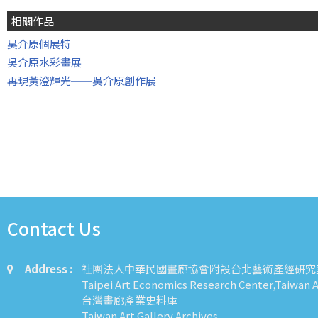
相關作品
吳介原個展特
吳介原水彩畫展
再現黃澄輝光──吳介原創作展
Contact Us
Address :
社團法人中華民國畫廊協會附設台北藝術產經研究
Taipei Art Economics Research Center,Taiwan Ar
台灣畫廊產業史料庫
Taiwan Art Gallery Archives