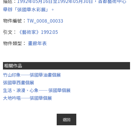
描述：
1992年05月16日至1992年05月30日，首都藝術中心
舉辦「張國華水彩展」。
物件編號：
TW_0008_00033
引文：
《藝術家》1992.05
物件類型：
畫廊年表
相關作品
竹山印象──張國華油畫個展
張國華西畫個展
生活、浪漫、心象── 張國華個展
大地吟唱──張國華個展
返回