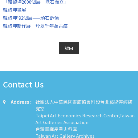
「韓黎坤2000個展─鼎石而立」
韓黎坤畫展
韓黎坤'92個展——頑石訴情
韓黎坤新作展─煙翠千年萬古痕
返回
Contact Us
Address :
社團法人中華民國畫廊協會附設台北藝術產經研
究室
Taipei Art Economics Research Center,Taiwan
Art Galleries Association
台灣畫廊產業史料庫
Taiwan Art Gallery Archives