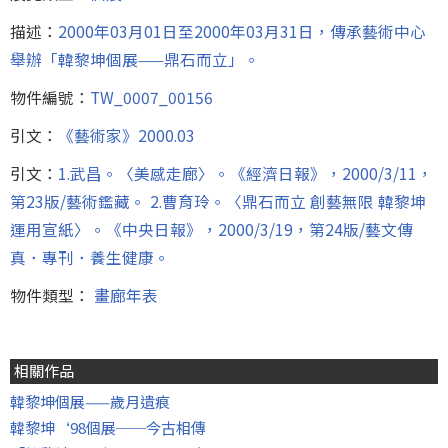
描述：
2000年03月01日至2000年03月31日，傳承藝術中心
舉辦「韓黎坤個展——鼎石而立」。
物件編號：
TW_0007_00156
引文：
《藝術家》2000.03
引文：
1.武昌。〈美感走廊〉。《經濟日報》，2000/3/11，
第23版/藝術鑑藏。 2.曹育玲。〈鼎石而立 創藝無限 韓黎坤
運用宣紙〉。《中央日報》，2000/3/19，第24版/藝文傳
真．專刊．養生健康。
物件類型：
畫廊年表
相關作品
韓黎坤個展——歲月遺痕
韓黎坤‘98個展──今古相傳