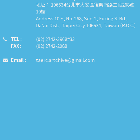
地址： 106634台北市大安區復興南路二段268號
10樓
Address:10 F., No. 268, Sec. 2, Fuxing S. Rd.,
Da'an Dist., Taipei City 106634, Taiwan (R.O.C.)
TEL :
​​​​(02) 2742-3968#33
FAX :
(02) 2742-2088
Email :
taerc.artchive@gmail.com