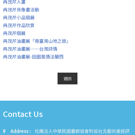
冉茂芹人畫
冉茂芹肖像畫活動
冉茂芹小品個展
冉茂芹作品欣賞
冉茂芹個展
冉茂芹油畫展「南臺灣山地之旅」
冉茂芹油畫展──台灣詩情
冉茂芹油畫展-田園風情法蘭西
返回
Contact Us
Address :
社團法人中華民國畫廊協會附設台北藝術產經研