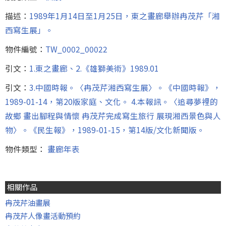
描述：
1989年1月14日至1月25日，東之畫廊舉辦冉茂芹「湘
西寫生展」。
物件編號：
TW_0002_00022
引文：
1.東之畫廊、2.《雄獅美術》1989.01
引文：
3.中國時報。〈冉茂芹湘西寫生展〉。《中國時報》，
1989-01-14，第20版家庭、文化。 4.本報訊。〈追尋夢裡的
故鄉 畫出腳程與情懷 冉茂芹完成寫生旅行 展現湘西景色與人
物〉。《民生報》，1989-01-15，第14版/文化新聞版。
物件類型：
畫廊年表
相關作品
冉茂芹油畫展
冉茂芹人像畫活動預約