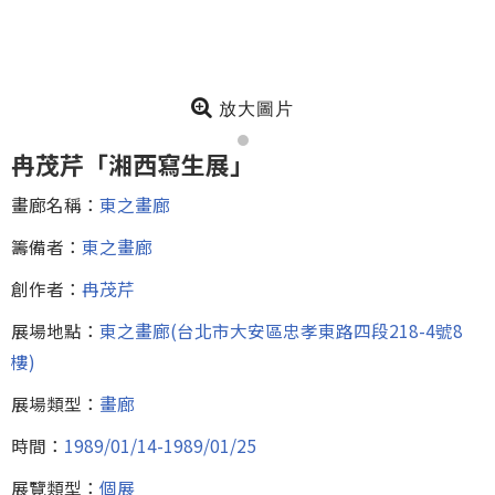
放大圖片
冉茂芹「湘西寫生展」
畫廊名稱：
東之畫廊
籌備者：
東之畫廊
創作者：
冉茂芹
展場地點：
東之畫廊(台北市大安區忠孝東路四段218-4號8
樓)
展場類型：
畫廊
時間：
1989/01/14-1989/01/25
展覽類型：
個展