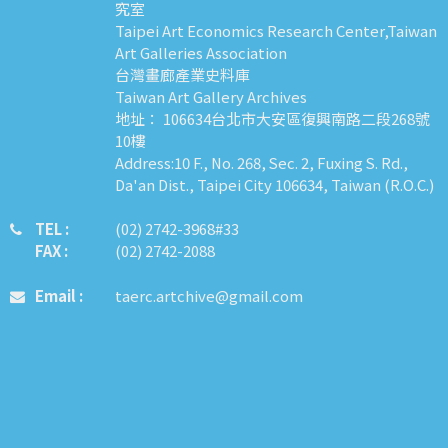
究室
Taipei Art Economics Research Center,Taiwan
Art Galleries Association
台灣畫廊產業史料庫
Taiwan Art Gallery Archives
地址： 106634台北市大安區復興南路二段268號
10樓
Address:10 F., No. 268, Sec. 2, Fuxing S. Rd.,
Da'an Dist., Taipei City 106634, Taiwan (R.O.C.)
TEL :
​​​​(02) 2742-3968#33
FAX :
(02) 2742-2088
Email :
taerc.artchive@gmail.com