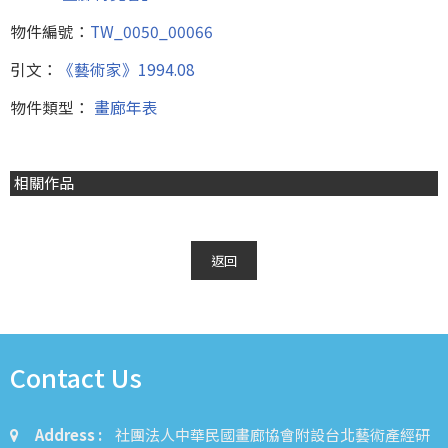
物件編號：
TW_0050_00066
引文：
《藝術家》1994.08
物件類型：
畫廊年表
相關作品
返回
Contact Us
Address :
社團法人中華民國畫廊協會附設台北藝術產經研