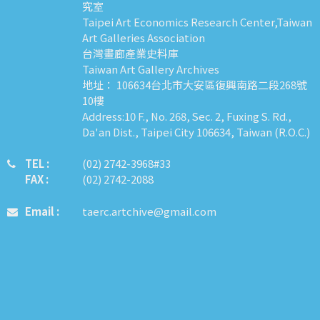
究室
Taipei Art Economics Research Center,Taiwan
Art Galleries Association
台灣畫廊產業史料庫
Taiwan Art Gallery Archives
地址： 106634台北市大安區復興南路二段268號
10樓
Address:10 F., No. 268, Sec. 2, Fuxing S. Rd.,
Da'an Dist., Taipei City 106634, Taiwan (R.O.C.)
TEL :
​​​​(02) 2742-3968#33
FAX :
(02) 2742-2088
Email :
taerc.artchive@gmail.com