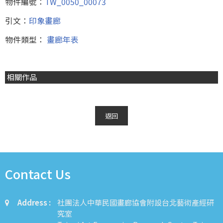
物件編號：
TW_0050_00073
引文：
印象畫廊
物件類型：
畫廊年表
相關作品
返回
Contact Us
Address :
社團法人中華民國畫廊協會附設台北藝術產經研
究室