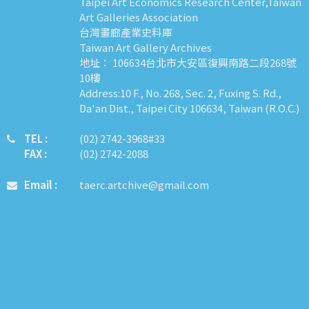
Taipei Art Economics Research Center,Taiwan
Art Galleries Association
台灣畫廊產業史料庫
Taiwan Art Gallery Archives
地址： 106634台北市大安區復興南路二段268號
10樓
Address:10 F., No. 268, Sec. 2, Fuxing S. Rd.,
Da'an Dist., Taipei City 106634, Taiwan (R.O.C.)
TEL :
​​​​(02) 2742-3968#33
FAX :
(02) 2742-2088
Email :
taerc.artchive@gmail.com