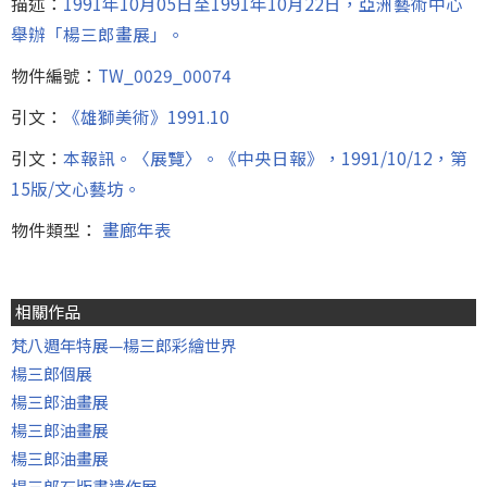
描述：
1991年10月05日至1991年10月22日，亞洲藝術中心
舉辦「楊三郎畫展」。
物件編號：
TW_0029_00074
引文：
《雄獅美術》1991.10
引文：
本報訊。〈展覽〉。《中央日報》，1991/10/12，第
15版/文心藝坊。
物件類型：
畫廊年表
相關作品
梵八週年特展—楊三郎彩繪世界
楊三郎個展
楊三郎油畫展
楊三郎油畫展
楊三郎油畫展
楊三郎石版畫遺作展