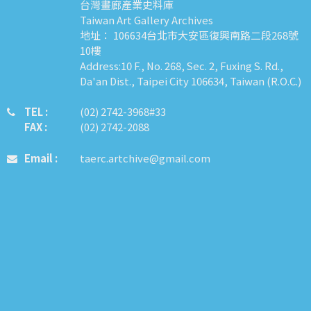
台灣畫廊產業史料庫
Taiwan Art Gallery Archives
地址： 106634台北市大安區復興南路二段268號
10樓
Address:10 F., No. 268, Sec. 2, Fuxing S. Rd.,
Da'an Dist., Taipei City 106634, Taiwan (R.O.C.)
TEL :
​​​​(02) 2742-3968#33
FAX :
(02) 2742-2088
Email :
taerc.artchive@gmail.com