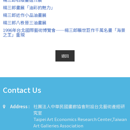
楊三郎畫展「油彩的魅力」
楊三郎近作小品油畫展
楊三郎八秩晉三油畫展
1996年台北國際藝術博覽會──楊三郎曠世巨作千萬名畫「海景
之王」重現
返回
Contact Us
Address :
社團法人中華民國畫廊協會附設台北藝術產經研
究室
Taipei Art Economics Research Center,Taiwan
Art Galleries Association