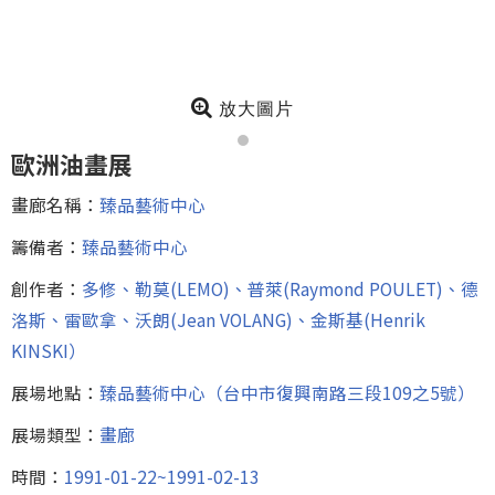
放大圖片
歐洲油畫展
畫廊名稱：
臻品藝術中心
籌備者：
臻品藝術中心
創作者：
多修、勒莫(LEMO)、普萊(Raymond POULET)、德
洛斯、雷歐拿、沃朗(Jean VOLANG)、金斯基(Henrik
KINSKI）
展場地點：
臻品藝術中心（台中市復興南路三段109之5號）
展場類型：
畫廊
時間：
1991-01-22~1991-02-13