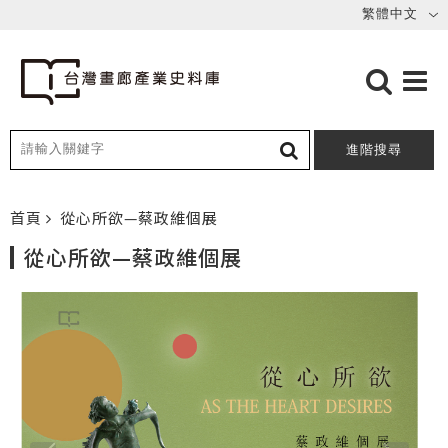
進階搜尋
首頁
從心所欲—蔡政維個展
從心所欲—蔡政維個展