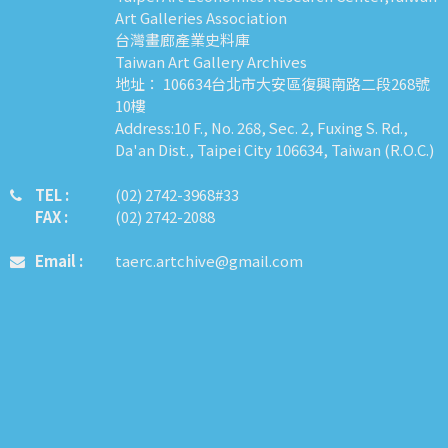
Art Galleries Association
台灣畫廊產業史料庫
Taiwan Art Gallery Archives
地址： 106634台北市大安區復興南路二段268號
10樓
Address:10 F., No. 268, Sec. 2, Fuxing S. Rd.,
Da'an Dist., Taipei City 106634, Taiwan (R.O.C.)
TEL :
​​​​(02) 2742-3968#33
FAX :
(02) 2742-2088
Email :
taerc.artchive@gmail.com