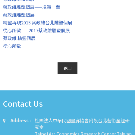
蔡政維雕塑個展——境轉一至
蔡政維雕塑個展
精靈再現2015 蔡政維台北雕塑個展
從心所欲——2017蔡政維雕塑個展
蔡政維 精靈個展
從心所欲
返回
Contact Us
Address :
社團法人中華民國畫廊協會附設台北藝術產經研
究室
Taipei Art Economics Research Center,Taiwan