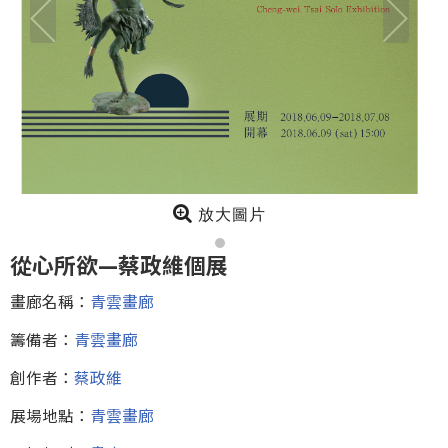
放大圖片
從心所欲—蔡政維個展
畫廊名稱：
青雲畫廊
籌備者：
青雲畫廊
創作者：
蔡政維
展場地點：
青雲畫廊