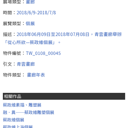
展場類型：
畫廊
時間：
2018/6/9-2018/7/8
展覽類型：
個展
描述：
2018年06月09日至2018年07月08日，青雲畫廊舉辦
「從心所欲—蔡政維個展」。
物件編號：
TW_0108_00045
引文：
青雲畫廊
物件類型：
畫廊年表
相關作品
蔡政維素描、雕塑展
融．異──蔡政維雕塑個展
蔡政維個展
蔡政維上海個展