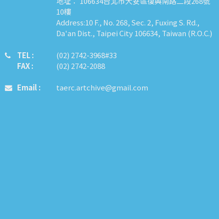
地址： 106634台北市大安區復興南路二段268號
10樓
Address:10 F., No. 268, Sec. 2, Fuxing S. Rd.,
Da'an Dist., Taipei City 106634, Taiwan (R.O.C.)
TEL :
​​​​(02) 2742-3968#33
FAX :
(02) 2742-2088
Email :
taerc.artchive@gmail.com