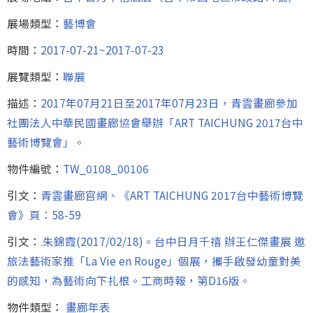
展場類型：
藝博會
時間：
2017-07-21~2017-07-23
展覽類型：
聯展
描述：
2017年07月21日至2017年07月23日，青雲畫廊參加
社團法人中華民國畫廊協會舉辦「ART TAICHUNG 2017台中
藝術博覽會」。
物件編號：
TW_0108_00106
引文：
青雲畫廊官網、《ART TAICHUNG 2017台中藝術博覽
會》頁：58-59
引文：
.朱錦霞(2017/02/18)。台中日月千禧 辦王仁傑畫展 邀
旅法藝術家推「La Vie en Rouge」個展，攜手啟發幼童對美
的感知，為藝術向下扎根。工商時報，第D16版。
物件類型：
畫廊年表