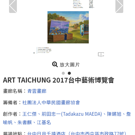
放大圖片
ART TAICHUNG 2017台中藝術博覽會
畫廊名稱：
青雲畫廊
籌備者：
社團法人中華民國畫廊協會
創作者：
王仁傑、前田忠一(Tadakazu MAEDA)、陳鏘旭、詹
喻帆、朱書麒、江基名
展場地點：
台中日月千禧酒店（台中市西屯區市政路77號）