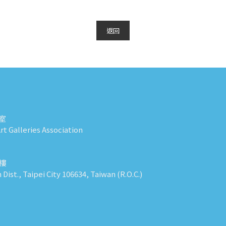
返回
室
t Galleries Association
0樓
n Dist., Taipei City 106634, Taiwan (R.O.C.)