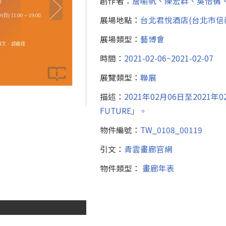
創作者：
詹喻帆、陳宏群、吳怡蒨
展場地點：
台北君悅酒店(台北市信
展場類型：
藝博會
時間：
2021-02-06~2021-02-07
展覽類型：
聯展
描述：
2021年02月06日至2021
FUTURE」。
物件編號：
TW_0108_00119
引文：
青雲畫廊官網
物件類型：
畫廊年表