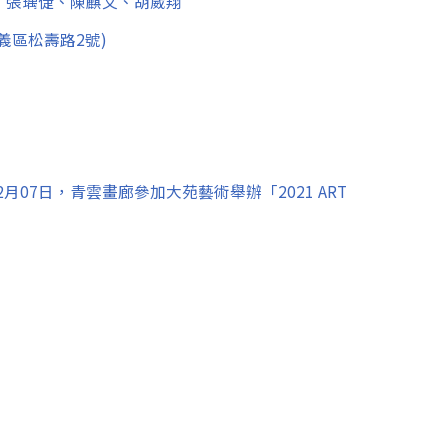
、張瑀倢、陳麒文、胡崴翔
義區松壽路2號)
年02月07日，青雲畫廊參加大苑藝術舉辦「2021 ART