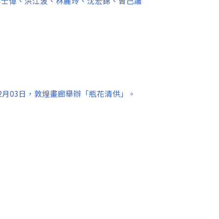
吳士偉、洪江波、林麗玲、沈宏錦、曾己議
3年02月03日，敦煌畫廊舉辦「瓶花清供」。