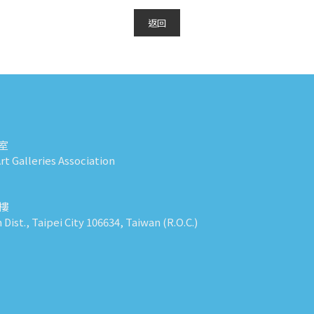
返回
室
t Galleries Association
0樓
n Dist., Taipei City 106634, Taiwan (R.O.C.)