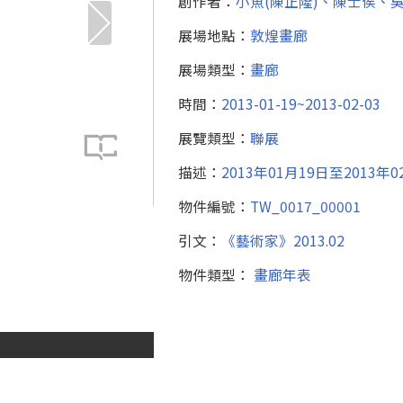
創作者：
小魚(陳正隆)、陳士侯、
展場地點：
敦煌畫廊
展場類型：
畫廊
時間：
2013-01-19~2013-02-03
展覽類型：
聯展
描述：
2013年01月19日至201
物件編號：
TW_0017_00001
引文：
《藝術家》2013.02
物件類型：
畫廊年表