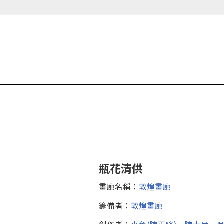
瓶花清供
畫廊名稱：
敦煌畫廊
籌備者：
敦煌畫廊