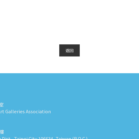
返回
室
t Galleries Association
0樓
n Dist., Taipei City 106634, Taiwan (R.O.C.)