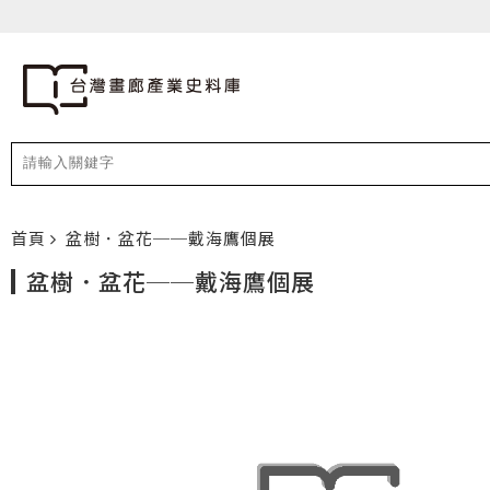
首頁
盆樹．盆花──戴海鷹個展
盆樹．盆花──戴海鷹個展