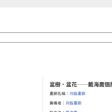
盆樹．盆花──戴海鷹個
畫廊名稱：
月臨畫廊
籌備者：
月臨畫廊