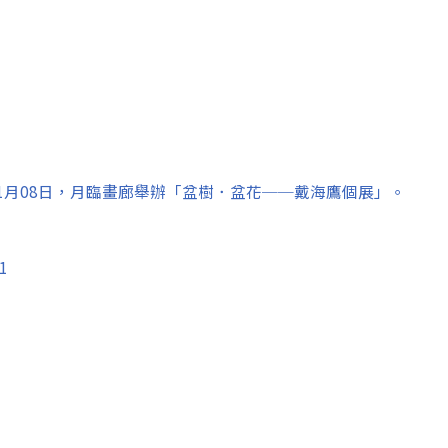
17年01月08日，月臨畫廊舉辦「盆樹．盆花──戴海鷹個展」。
1