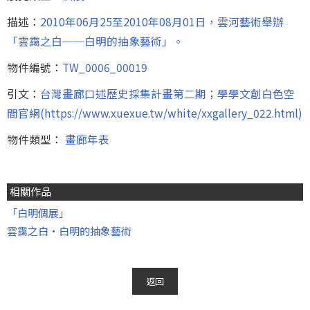
描述：
2010年06月25至2010年08月01日，雲河藝術舉辦
「雲靄之白──白明的抽象藝術」。
物件編號：
TW_0006_00019
引文：
台灣畫廊口述歷史採集計畫第二期；學學文創白色空
間官網(https://www.xuexue.tw/white/xxgallery_022.html)
物件類型：
畫廊年表
相關作品
「白明個展」
雲靄之白‧白明的抽象藝術
返回