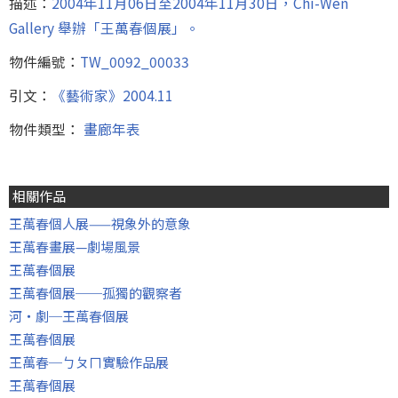
描述：
2004年11月06日至2004年11月30日，Chi-Wen
Gallery 舉辦「王萬春個展」。
物件編號：
TW_0092_00033
引文：
《藝術家》2004.11
物件類型：
畫廊年表
相關作品
王萬春個人展——視象外的意象
王萬春畫展—劇場風景
王萬春個展
王萬春個展──孤獨的觀察者
河‧劇─王萬春個展
王萬春個展
王萬春─ㄅㄆㄇ實驗作品展
王萬春個展