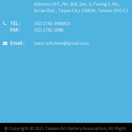
Address:10 F., No. 268, Sec. 2, Fuxing S. Rd.,
Da'an Dist., Taipei City 106634, Taiwan (R.O.C.)
TEL :
​​​​(02) 2742-3968#33
FAX :
(02) 2742-2088
Email :
taerc.artchive@gmail.com
© Copyright © 2021 Taiwan Art Gallery Association, All Right