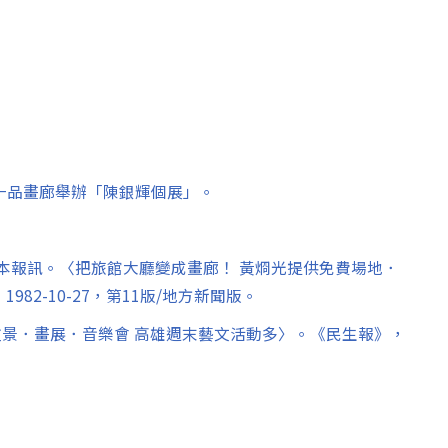
日，一品畫廊舉辦「陳銀輝個展」。
。 2.本報訊。〈把旅館大廳變成畫廊！ 黃烱光提供免費場地．
82-10-27，第11版/地方新聞版。
盆景．畫展．音樂會 高雄週末藝文活動多〉。《民生報》，
。