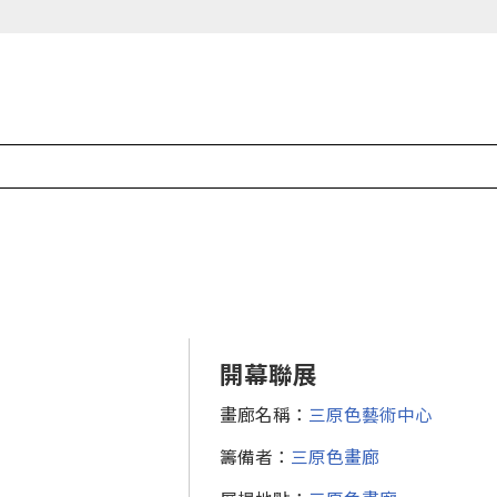
開幕聯展
畫廊名稱：
三原色藝術中心
籌備者：
三原色畫廊