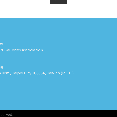
室
t Galleries Association
0樓
n Dist., Taipei City 106634, Taiwan (R.O.C.)
eserved.