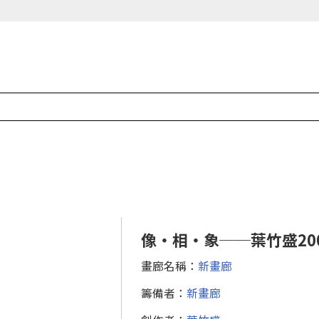
像・相・象──葉竹盛20
畫廊名稱：
新畫廊
籌備者：
新畫廊