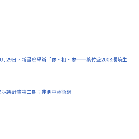
8年09月29日，新畫廊舉辦「像‧相‧象──葉竹盛2008環境生
史採集計畫第二期；非池中藝術網