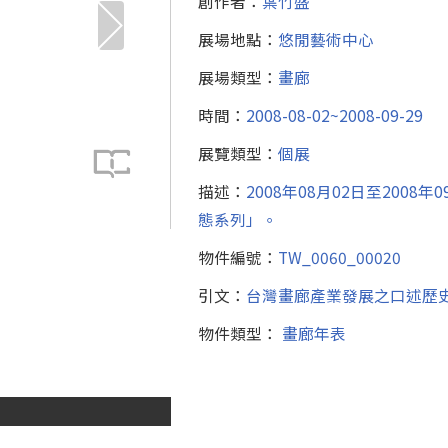
創作者：
葉竹盛
展場地點：
悠閒藝術中心
展場類型：
畫廊
時間：
2008-08-02~2008-09-29
展覽類型：
個展
描述：
2008年08月02日至200
態系列」。
物件編號：
TW_0060_00020
引文：
台灣畫廊產業發展之口述歷
物件類型：
畫廊年表