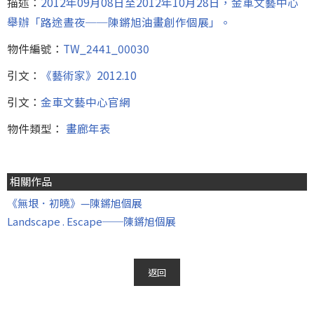
描述：
2012年09月08日至2012年10月28日，金車文藝中心
舉辦「路途晝夜──陳鏘旭油畫創作個展」。
物件編號：
TW_2441_00030
引文：
《藝術家》2012.10
引文：
金車文藝中心官網
物件類型：
畫廊年表
相關作品
《無垠．初曉》—陳鏘旭個展
Landscape . Escape──陳鏘旭個展
返回