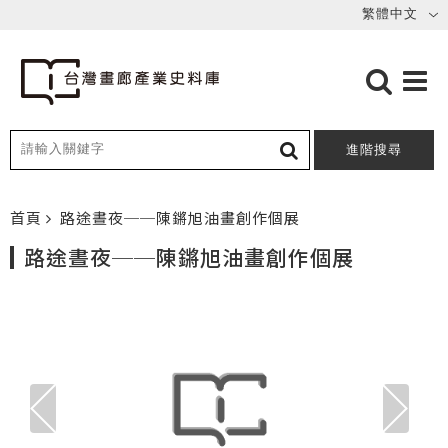
進階搜尋
首頁
路途晝夜──陳鏘旭油畫創作個展
路途晝夜──陳鏘旭油畫創作個展