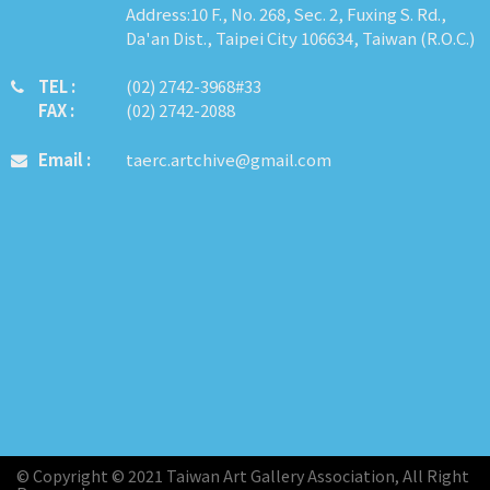
Address:10 F., No. 268, Sec. 2, Fuxing S. Rd.,
Da'an Dist., Taipei City 106634, Taiwan (R.O.C.)
TEL :
​​​​(02) 2742-3968#33
FAX :
(02) 2742-2088
Email :
taerc.artchive@gmail.com
© Copyright © 2021 Taiwan Art Gallery Association, All Right