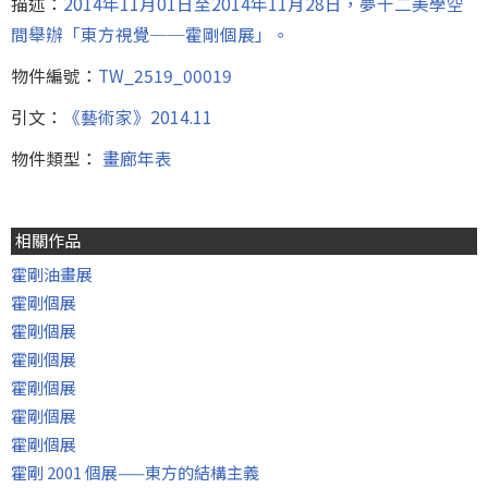
描述：
2014年11月01日至2014年11月28日，夢十二美學空
間舉辦「東方視覺──霍剛個展」。
物件編號：
TW_2519_00019
引文：
《藝術家》2014.11
物件類型：
畫廊年表
相關作品
霍剛油畫展
霍剛個展
霍剛個展
霍剛個展
霍剛個展
霍剛個展
霍剛個展
霍剛 2001 個展——東方的結構主義