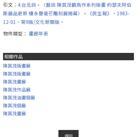
引文：
4.台北訊。〈藝訊 陳其茂觀鳥作系列版畫 約瑟夫阿伯
斯展品更新 樓永譽毫芒雕刻展揭幕〉。《民生報》，1983-
12-01，第9版/文化新聞版。
物件類型：
畫廊年表
相關作品
陳其茂版畫展
陳其茂版畫展
陳其茂畫展
陳其茂作品展
陳其茂油畫個展
陳其茂個展
陳其茂畫展
返回