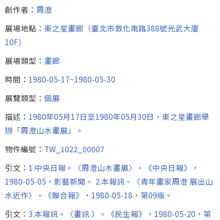
創作者：
周澄
展場地點：
東之星畫廊（臺北市敦化南路388號光武大廈
10F）
展場類型：
畫廊
時間：
1980-05-17~1980-05-30
展覽類型：
個展
描述：
1980年05月17日至1980年05月30日，東之星畫廊舉
辦「周澄山水畫展」。
物件編號：
TW_1022_00007
引文：
1.中央日報。〈周澄山水畫展〉。《中央日報》，
1980-05-05，影藝新聞。 2.本報訊。〈青年畫家周澄 展出山
水近作〉。《聯合報》，1980-05-18，第09版。
引文：
3.本報訊。〈畫訊 〉。《民生報》，1980-05-20，第