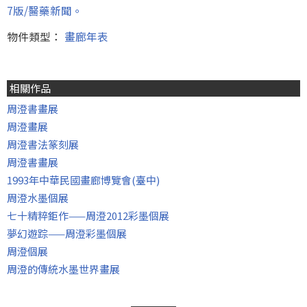
7版/醫藥新聞。
物件類型：
畫廊年表
相關作品
周澄書畫展
周澄畫展
周澄書法篆刻展
周澄書畫展
1993年中華民國畫廊博覽會(臺中)
周澄水墨個展
七十精粹鉅作——周澄2012彩墨個展
夢幻遊踪——周澄彩墨個展
周澄個展
周澄的傳統水墨世界畫展