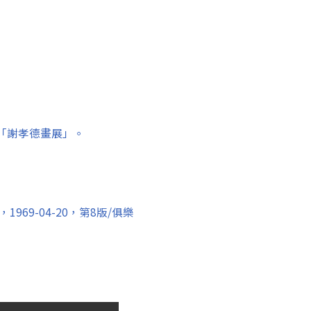
舉辦「謝孝德畫展」。
69-04-20，第8版/俱樂