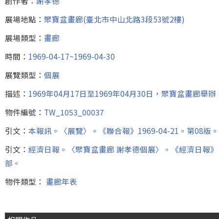
創作者：
謝孝德
展場地點：
聚寶盆畫廊(臺北市中山北路3段53號2樓)
展場類型：
畫廊
時間：
1969-04-17~1969-04-30
展覽類型：
個展
描述：
1969年04月17日至1969年04月30日，聚寶盆畫廊
物件編號：
TW_1053_00037
引文：
本報訊。〈展覽〉。《聯合報》1969-04-21。第08版。
引文：
經濟日報。〈聚寶盆畫廊 謝孝德個展〉。《經濟日報》，19
部。
物件類型：
畫廊年表