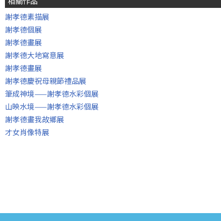
相關作品
謝孝德素描展
謝孝德個展
謝孝德畫展
謝孝德大地寫意展
謝孝德畫展
謝孝德慶祝母親節禮品展
筆成神境——謝孝德水彩個展
山映水境——謝孝德水彩個展
謝孝德畫我故鄉展
才女肖像特展