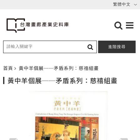
進階搜尋
首頁
黃中羊個展──矛盾系列：慈禧組畫
黃中羊個展──矛盾系列：慈禧組畫