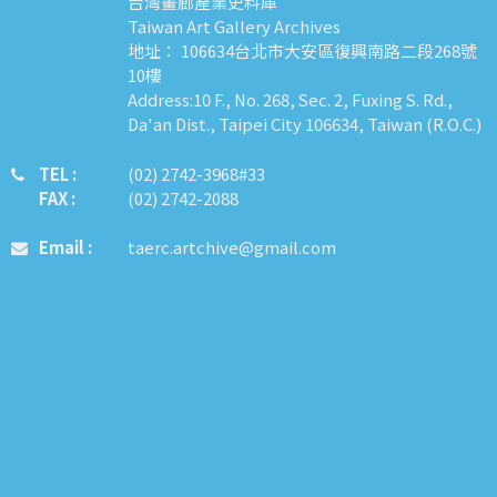
台灣畫廊產業史料庫
Taiwan Art Gallery Archives
地址： 106634台北市大安區復興南路二段268號
10樓
Address:10 F., No. 268, Sec. 2, Fuxing S. Rd.,
Da'an Dist., Taipei City 106634, Taiwan (R.O.C.)
TEL :
​​​​(02) 2742-3968#33
FAX :
(02) 2742-2088
Email :
taerc.artchive@gmail.com