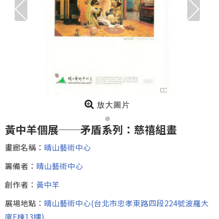
放大圖片
黃中羊個展──矛盾系列：慈禧組畫
畫廊名稱：
晴山藝術中心
籌備者：
晴山藝術中心
創作者：
黃中羊
展場地點：
晴山藝術中心(台北市忠孝東路四段224號波羅大
廈E棟13樓)