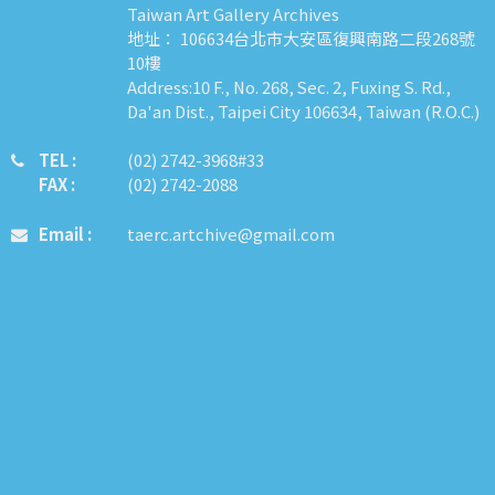
Taiwan Art Gallery Archives
地址： 106634台北市大安區復興南路二段268號
10樓
Address:10 F., No. 268, Sec. 2, Fuxing S. Rd.,
Da'an Dist., Taipei City 106634, Taiwan (R.O.C.)
TEL :
​​​​(02) 2742-3968#33
FAX :
(02) 2742-2088
Email :
taerc.artchive@gmail.com