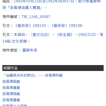
描述：
1992年05月23日至1992年06月07日，愛力根畫廊舉
辦「張萬傳油畫人體展」。
物件編號：
TW_1246_00087
引文：
《藝術家》1992.05、《藝術家》1992.06
引文：
本報訊。〈藝文日記〉。《民生報》，1992/5/23，第
14版/文化新聞。
物件類型：
畫廊年表
相關作品
「油畫與水彩的對白」──張萬傳特展
張萬傳個展
張萬傳畫展
張萬傳個展
張萬傳畫展
張萬傳八八個展