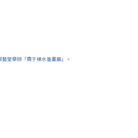
日，群藝堂舉辦「周于棟水墨畫展」。