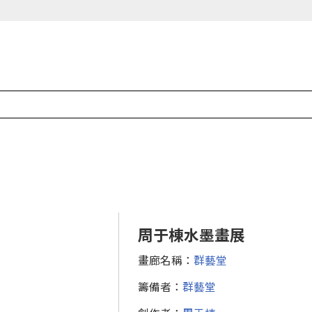
周于棟水墨畫展
畫廊名稱：
群藝堂
籌備者：
群藝堂