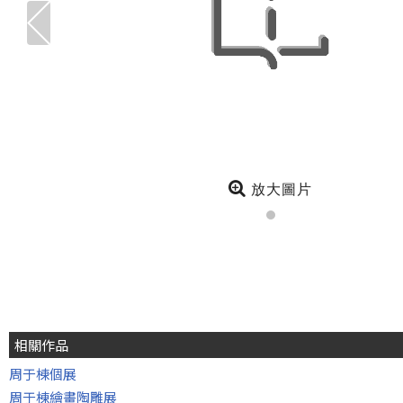
放大圖片
相關作品
周于棟個展
周于棟繪畫陶雕展