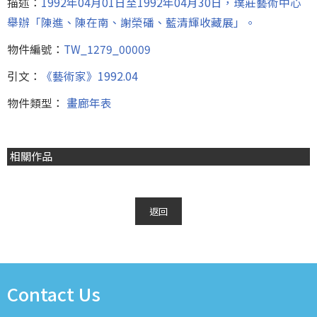
描述：
1992年04月01日至1992年04月30日，璞莊藝術中心
舉辦「陳進、陳在南、謝榮磻、藍清輝收藏展」。
物件編號：
TW_1279_00009
引文：
《藝術家》1992.04
物件類型：
畫廊年表
相關作品
返回
Contact Us