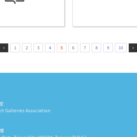
1
2
3
4
5
6
7
8
9
10
室
t Galleries Association
0樓