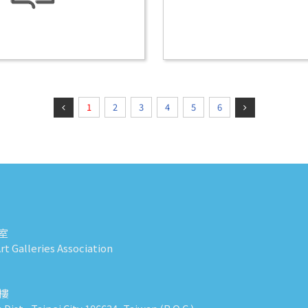
1
2
3
4
5
6
室
t Galleries Association
0樓