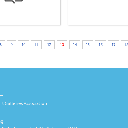
8
9
10
11
12
13
14
15
16
17
1
室
t Galleries Association
0樓