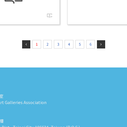
1
2
3
4
5
6
室
t Galleries Association
0樓