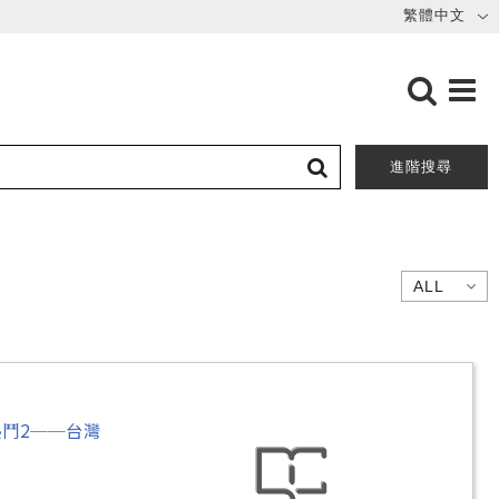
進階搜尋
鬥2──台灣