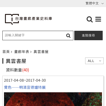
進階搜尋
首頁
畫廊年表
異雲書屋
異雲書屋
資料數量
(40)
2017-04-08~2017-04-30
覺色──明清宣德爐特展