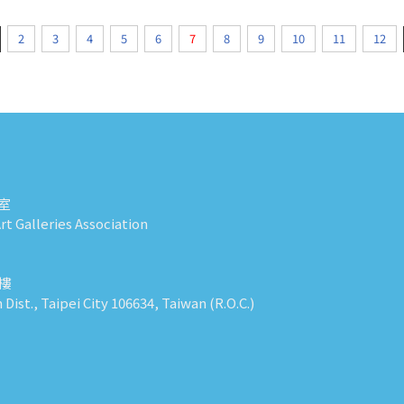
2
3
4
5
6
7
8
9
10
11
12
室
t Galleries Association
0樓
n Dist., Taipei City 106634, Taiwan (R.O.C.)