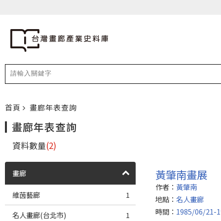
首頁
畫廊年表查詢
畫廊年表查詢
資料數量
(2)
黃肇南畫展
畫廊
作者：
黃肇南
維茵藝廊
1
地點：
名人畫廊
時間：
1985/06/21-1
名人畫廊(台北市)
1