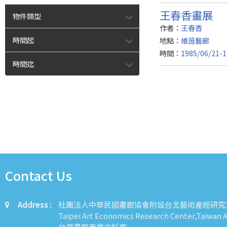
王春香畫展
物件類型
作者：
王春香
時間起
地點：
維茵藝廊
時間：
1985/06/21-1
時間迄
Contact Us
Address :
社團法人中華民國畫廊協會附設台北藝術產經研究
Taipei Art Economics Research Center,Taiwan Ar
台灣畫廊產業史料庫