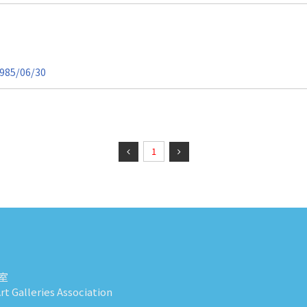
985/06/30
1
室
t Galleries Association