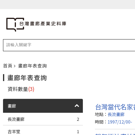
首頁
畫廊年表查詢
畫廊年表查詢
資料數量
(3)
台灣當代名家
畫廊
地點：
長流畫廊
長流畫廊
2
時間：
1997/12/00-
吉羊堂
1