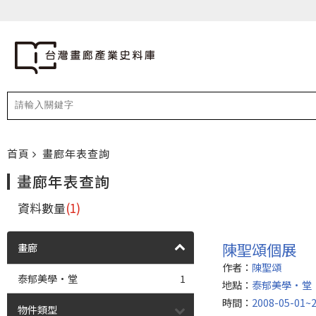
首頁
畫廊年表查詢
畫廊年表查詢
資料數量
(1)
陳聖頌個展
畫廊
作者：
陳聖頌
泰郁美學·堂
1
地點：
泰郁美學·堂
時間：
2008-05-01~2
物件類型