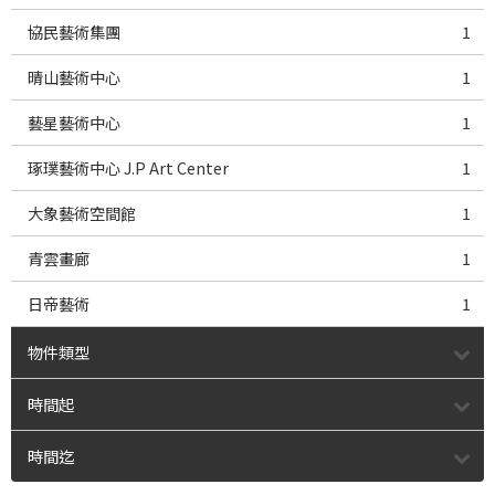
協民藝術集團
1
晴山藝術中心
1
藝星藝術中心
1
琢璞藝術中心 J.P Art Center
1
大象藝術空間館
1
青雲畫廊
1
日帝藝術
1
物件類型
時間起
時間迄