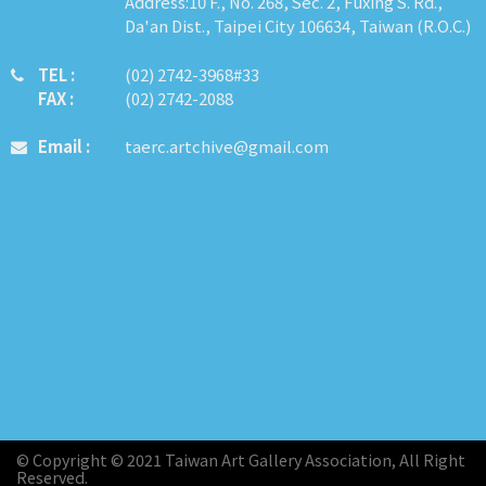
Address:10 F., No. 268, Sec. 2, Fuxing S. Rd.,
Da'an Dist., Taipei City 106634, Taiwan (R.O.C.)
TEL :
​​​​(02) 2742-3968#33
FAX :
(02) 2742-2088
Email :
taerc.artchive@gmail.com
© Copyright © 2021 Taiwan Art Gallery Association, All Right
Reserved.