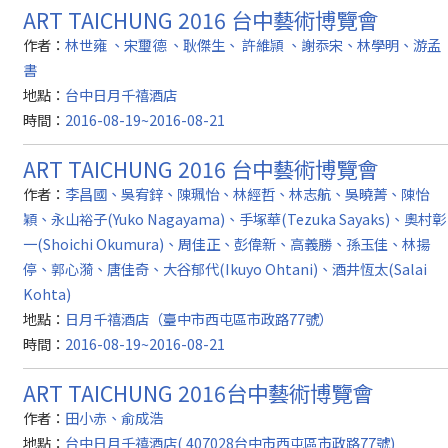
ART TAICHUNG 2016 台中藝術博覽會
作者：
林世雍 、宋璽德 、耿傑生、 許維頴 、謝忝宋、林學明、游孟
書
地點：
台中日月千禧酒店
時間：
2016-08-19~2016-08-21
ART TAICHUNG 2016 台中藝術博覽會
作者：
李昌國、吳宥鋅、陳珮怡、林經哲、林志航、吳曉菁、陳怡
穎、永山裕子(Yuko Nagayama)、手塚華(Tezuka Sayaks)、奧村彰
一(Shoichi Okumura)、周佳正、彭偉新、高義勝、孫玉佳、林揚
停、郭心漪、唐佳奇、大谷郁代(Ikuyo Ohtani)、酒井恆太(Salai
Kohta)
地點：
日月千禧酒店（臺中市西屯區市政路77號）
時間：
2016-08-19~2016-08-21
ART TAICHUNG 2016台中藝術博覽會
作者：
田小赤、俞成浩
地點：
台中日月千禧酒店( 407028台中市西屯區市政路77號)