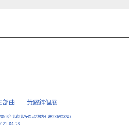
第三部曲──黃耀鋅個展
2059台北市北投區承德路七段286號3樓)
021-04-28