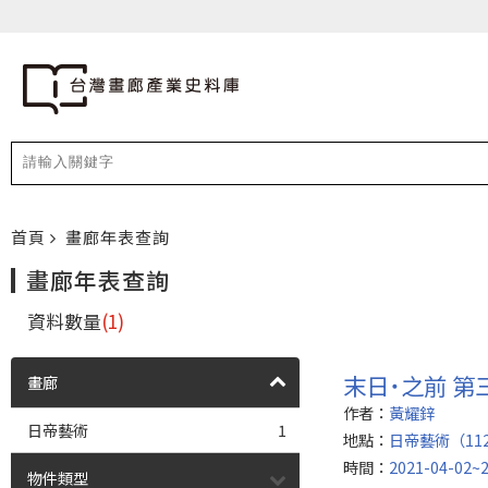
首頁
畫廊年表查詢
畫廊年表查詢
資料數量
(1)
末日˙之前 
畫廊
作者：
黃耀鋅
日帝藝術
1
地點：
日帝藝術（11
時間：
2021-04-02~2
物件類型