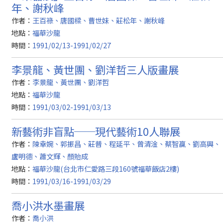
年、謝秋峰
作者：
王百祿、唐國樑、曹世妹、莊松年、謝秋峰
地點：
福華沙龍
時間：
1991/02/13-1991/02/27
李景龍、黃世團、劉洋哲三人版畫展
作者：
李景龍、黃世團、劉洋哲
地點：
福華沙龍
時間：
1991/03/02-1991/03/13
新藝術非盲點──現代藝術10人聯展
作者：
陳幸婉、郭振昌、莊普、程延平、曾清淦、蔡智贏、劉高興、
盧明德、蕭文輝、顏貽成
地點：
福華沙龍(台北市仁愛路三段160號福華飯店2樓)
時間：
1991/03/16-1991/03/29
喬小洪水墨畫展
作者：
喬小洪