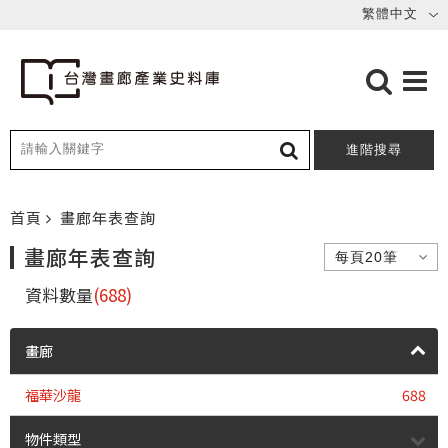
進階搜尋
首頁
畫廊年表查詢
畫廊年表查詢
資料數量
(688)
畫廊
福華沙龍
688
物件類型