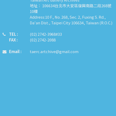
地址： 106634台北市大安區復興南路二段268號
10樓
Address:10 F., No. 268, Sec. 2, Fuxing S. Rd.,
Da'an Dist., Taipei City 106634, Taiwan (R.O.C.)
TEL :
​​​​(02) 2742-3968#33
FAX :
(02) 2742-2088
Email :
taerc.artchive@gmail.com