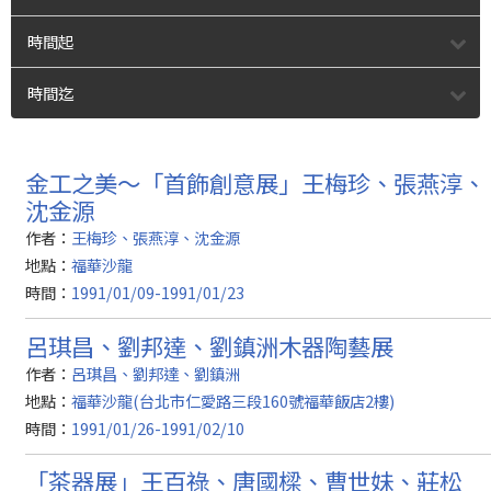
時間起
時間迄
金工之美～「首飾創意展」王梅珍、張燕淳、
沈金源
作者：
王梅珍、張燕淳、沈金源
地點：
福華沙龍
時間：
1991/01/09-1991/01/23
呂琪昌、劉邦達、劉鎮洲木器陶藝展
作者：
呂琪昌、劉邦達、劉鎮洲
地點：
福華沙龍(台北市仁愛路三段160號福華飯店2樓)
時間：
1991/01/26-1991/02/10
「茶器展」王百祿、唐國樑、曹世妹、莊松