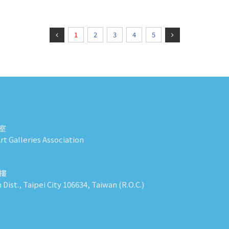
1
2
3
4
5
室
t Galleries Association
0樓
n Dist., Taipei City 106634, Taiwan (R.O.C.)