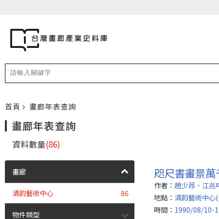
首頁
畫廊年表查詢
畫廊年表查詢
資料數量
(86)
咫尺書畫景萬
畫廊
作者：
趙少昂、江兆
清韵藝術中心
86
地點：
清韵藝術中心(
時間：
1990/08/10-1
物件類型