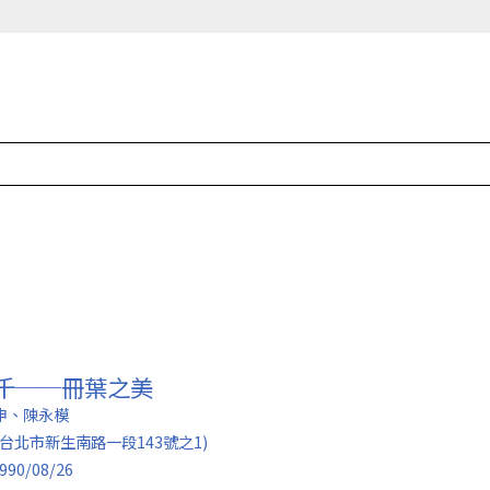
千──冊葉之美
申、陳永模
台北市新生南路一段143號之1)
990/08/26